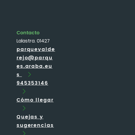
Contacto
Lalastra. 01427
parquevalde
rejo@parqu
es.araba.eu
s
945353146
Cómo llegar
Quejas y
sugerencias