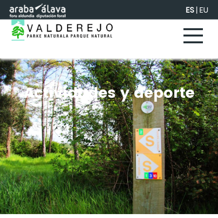
Saltar al contenido principal
ES
|
EU
Actividades y deporte