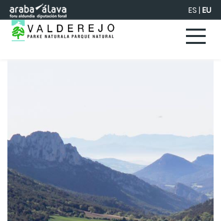
Eduki nagusira joan
ES
|
EU