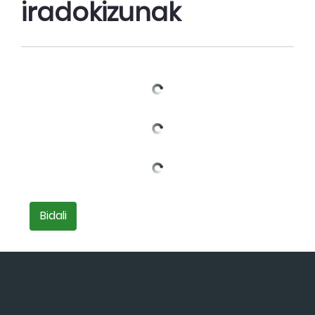
iradokizunak
Bidali