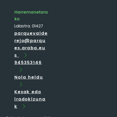
Harremanetara
ko
Lalastra. 01427
parquevalde
rejo@parqu
es.araba.eu
s
945353146
Nola heldu
Kexak edo
iradokizuna
k