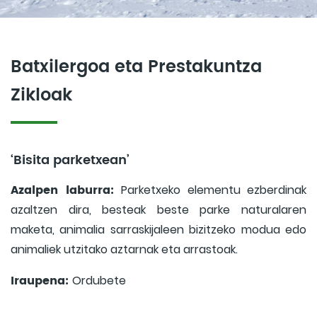
Batxilergoa eta Prestakuntza
Zikloak
‘Bisita parketxean’
Azalpen laburra:
Parketxeko elementu ezberdinak
azaltzen dira, besteak beste parke naturalaren
maketa, animalia sarraskijaleen bizitzeko modua edo
animaliek utzitako aztarnak eta arrastoak.
Iraupena:
Ordubete