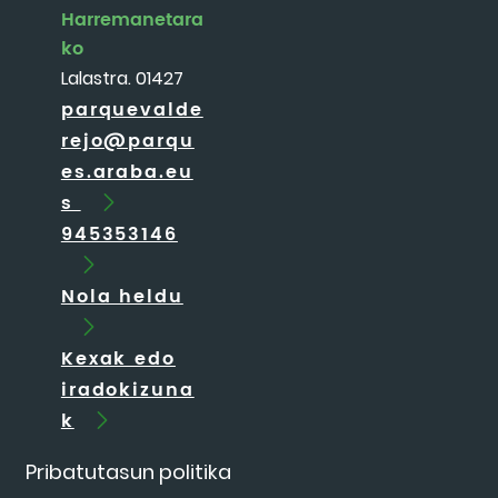
Harremanetara
ko
Lalastra. 01427
parquevalde
rejo@parqu
es.araba.eu
s
945353146
Nola heldu
Kexak edo
iradokizuna
k
Pribatutasun politika