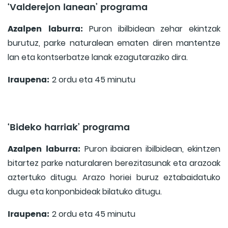
‘Valderejon lanean’ programa
Azalpen laburra:
Puron ibilbidean zehar ekintzak
burutuz, parke naturalean ematen diren mantentze
lan eta kontserbatze lanak ezagutaraziko dira.
Iraupena:
2 ordu eta 45 minutu
‘Bideko harriak’ programa
Azalpen laburra:
Puron ibaiaren ibilbidean, ekintzen
bitartez parke naturalaren berezitasunak eta arazoak
aztertuko ditugu. Arazo horiei buruz eztabaidatuko
dugu eta konponbideak bilatuko ditugu.
Iraupena:
2 ordu eta 45 minutu