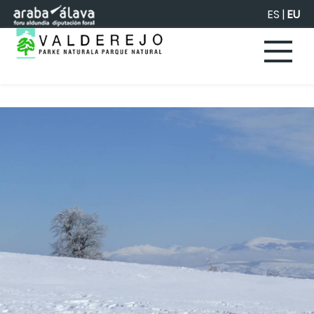
Eduki nagusira joan
ES
|
EU