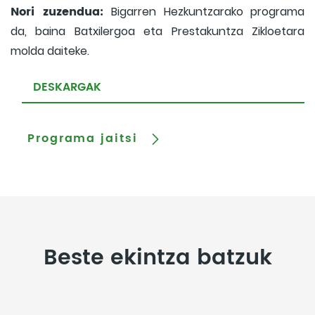
Nori zuzendua:
Bigarren Hezkuntzarako programa
da, baina Batxilergoa eta Prestakuntza Zikloetara
molda daiteke.
DESKARGAK
Programa jaitsi
Beste ekintza batzuk