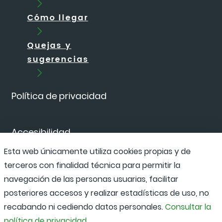
Cómo llegar
Quejas y
sugerencias
Política de privacidad
Accesibilidad
Esta web únicamente utiliza cookies propias y de
terceros con finalidad técnica para permitir la
Canal de denuncias
navegación de las personas usuarias, facilitar
posteriores accesos y realizar estadísticas de uso, no
recabando ni cediendo datos personales.
Consultar la
política de privacidad.