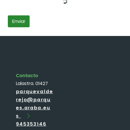
Enviar
Contacto
Lalastra. 01427
parquevalde
rejo@parqu
es.araba.eu
s
945353146