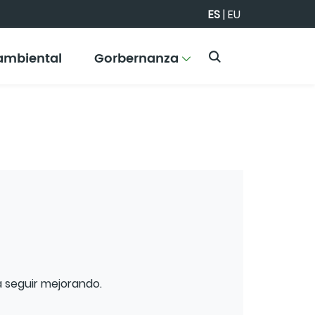
ES
|
EU
ambiental
Gorbernanza
 seguir mejorando.