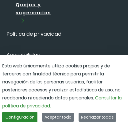
Quejas y
sugerencias
Política de privacidad
Accesibilidad
Esta web únicamente utiliza cookies propias y de
terceros con finalidad técnica para permitir la
Canal de denuncias
navegación de las personas usuarias, facilitar
posteriores accesos y realizar estadísticas de uso, no
recabando ni cediendo datos personales.
Consultar la
política de privacidad.
Configuración
Aceptar todo
Rechazar todas