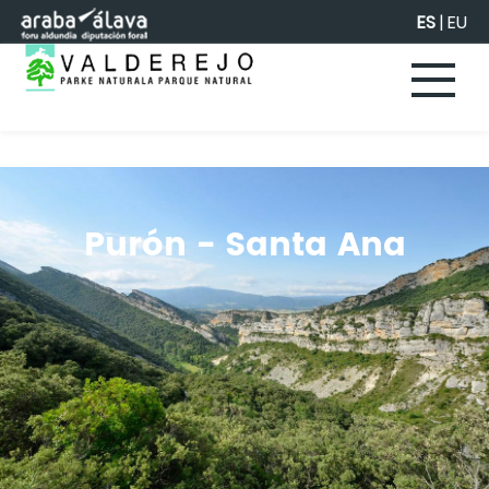
Saltar al contenido principal
ES
|
EU
Purón - Santa Ana